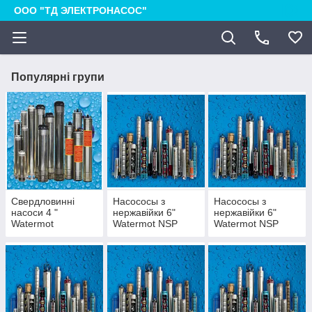
ООО "ТД ЭЛЕКТРОНАСОС"
Популярні групи
Свердловинні
Насососы з
Насососы з
насоси 4 "
нержавійки 6"
нержавійки 6"
Watermot
Watermot NSP
Watermot NSP
(Туреччина)
6010
6017