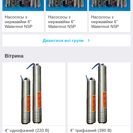
Насососы з
Насососы з
Насососы з
нержавійки 6"
нержавійки 6"
нержавійки 6"
Watermot NSP
Watermot NSP
Watermot NSP
6030
6046
6060
Дивитися всі групи
Вітрина
4" однофазний (220 В)
4" трифазний (380 В)