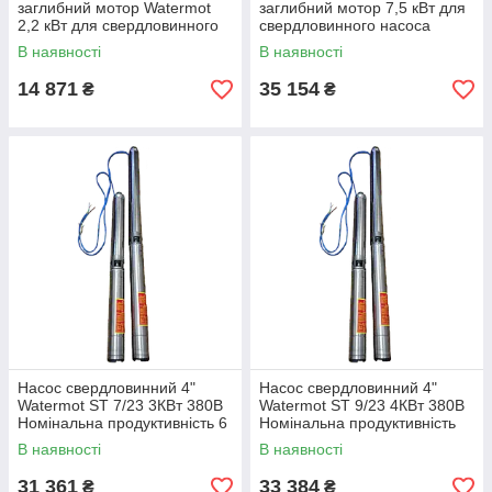
заглибний мотор Watermot
заглибний мотор 7,5 кВт для
2,2 кВт для свердловинного
свердловинного насоса
насоса стандарту NEMA
стандарту NEMA
В наявності
В наявності
14 871
35 154
₴
₴
Насос свердловинний 4"
Насос свердловинний 4"
Watermot ST 7/23 3КВт 380В
Watermot ST 9/23 4КВт 380В
Номінальна продуктивність 6
Номінальна продуктивність
м3 на 112 м
8,4м3 на 111м
В наявності
В наявності
31 361
33 384
₴
₴